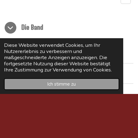
Die Band
Diese Website verwendet Cookies, um Ihr
Email:
blackdrum.official@gmail.com
Nutzererlebnis zu verbessern und
maßgeschneiderte Anzeigen anzuzeigen. Die
Instagram: blackdrum_official
fortgesetzte Nutzung dieser Website bestätigt
JamClub
Ihre Zustimmung zur Verwendung von Cookies.
Ich stimme zu
I
n
s
t
a
g
Erstelle deine eigene Website mit
Webador
r