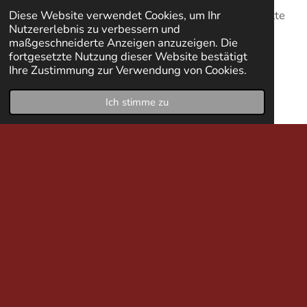
Diese Website verwendet Cookies, um Ihr
Songs auf dem Plan, hoffentlich wieder viele Auftritte
Nutzererlebnis zu verbessern und
und eine brandeigen Vinyl-Platte in Aussicht!
maßgeschneiderte Anzeigen anzuzeigen. Die
fortgesetzte Nutzung dieser Website bestätigt
Ihre Zustimmung zur Verwendung von Cookies.
Ich stimme zu
I
n
s
t
a
g
r
Erstelle deine eigene Website mit
a
Webador
m
© 2022 - 2026 BLACKDRUM
Mit Unterstützung von
Webador