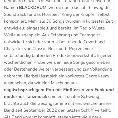
Keyboard hinzu. In dieser Konstellation, unter unserem
Namen
BLACKDRUM
, wurde über das Jahr hinweg der
Soundtrack für das Hörspiel "Krieg der Knöpfe" selbst
komponiert. Mehr als 30 Songs wurden in kürzester Zeit
entwickelt, eingespielt und bereits im Radio Wüste
Welle ausgespielt. Aus Erfahrung und Teamgeist
entwickelte sich der vorerst bestehende Coverband-
Charakter von Classic-Rock und -Pop zu einer
selbstständig laufenden Produktionswerkstatt. In jeder
wöchentlichen Probe werden neue Songs geschrieben
oder Bestehende weiter verbessert und zur Vollendung
gebracht. Hierbei lässt sich ein konkretes Genre kaum
ausmachen, da wir eine Mischung aus
englischsprachigem Pop mit Einflüssen von Funk und
moderner Tanzmusik
spielen. Tonalen Schwung
brachte auch die Gesangstimme mit ein, welche unsere
Band seit September 2022 den letzten Schliff verleiht.
Als Band vorerst komplett, stehen jetzt viele neue